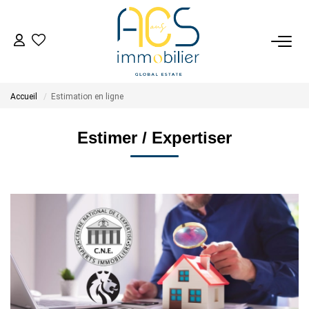
ACHETER
Accueil
Estimation en ligne
Tous Nos Biens En Vente
- Biens D'investissement
Estimer / Expertiser
- Collection Réservée
Déposez Votre Recherche D'achat
VENDRE
Tous Nos Biens Vendus
Nos Avis Clients Certifiés - Opinion System