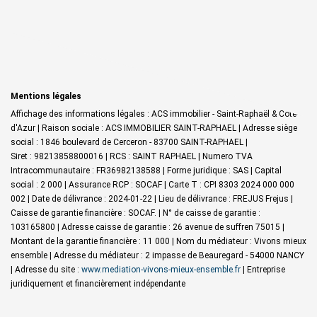
Mentions légales
Affichage des informations légales : ACS immobilier - Saint-Raphaël & Côte-
d'Azur | Raison sociale : ACS IMMOBILIER SAINT-RAPHAEL | Adresse siège
social : 1846 boulevard de Cerceron - 83700 SAINT-RAPHAEL |
Siret : 98213858800016 | RCS : SAINT RAPHAEL | Numero TVA
Intracommunautaire : FR36982138588 | Forme juridique : SAS | Capital
social : 2 000 | Assurance RCP : SOCAF |
Carte T : CPI 8303 2024 000 000
002 | Date de délivrance : 2024-01-22 | Lieu de délivrance : FREJUS Frejus |
Caisse de garantie financière : SOCAF. | N° de caisse de garantie :
103165800 | Adresse caisse de garantie : 26 avenue de suffren 75015 |
Montant de la garantie financière : 11 000 | Nom du médiateur : Vivons mieux
ensemble | Adresse du médiateur : 2 impasse de Beauregard - 54000 NANCY
| Adresse du site :
www.mediation-vivons-mieux-ensemble.fr
|
Entreprise
juridiquement et financièrement indépendante