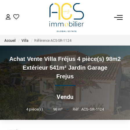
ACHETER
Accueil
Villa
Référence ACS-SR-1124
Tous Nos Biens En Vente
- Biens D'investissement
Achat Vente Villa Fréjus 4 pièce(s) 98m2
- Collection Réservée
Extérieur 541m² Jardin Garage
Déposez Votre Recherche D'achat
Frejus
VENDRE
Vendu
Tous Nos Biens Vendus
4
pièce(s)
•
98
m²
•
Réf : ACS-SR-1124
Nos Avis Clients Certifiés - Opinion System