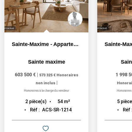
Sainte-Maxime - Appartement 2 pièces - 54m² avec jardin et...
Sainte maxime
Sai
603 500 €
|
1 998 5
573 325 €
Honoraires
|
non inclus
Honorai
Honoraires à la charge du vendeur
Honoraires 
54
m²
2
pièce(s)
5
pièce
Réf :
ACS-SR-1214
Réf 