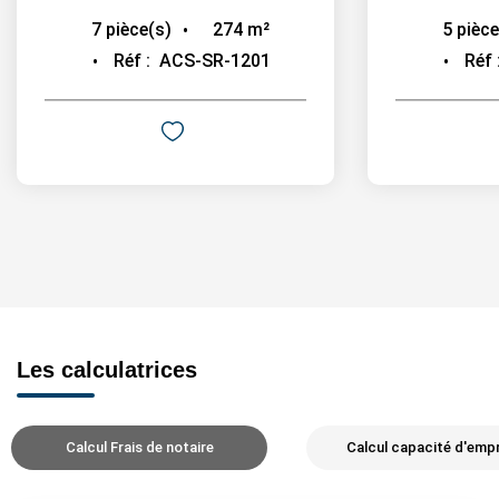
274
m²
7
pièce(s)
5
pièce
Réf :
ACS-SR-1201
Réf 
Les calculatrices
Calcul Frais de notaire
Calcul capacité d'emp