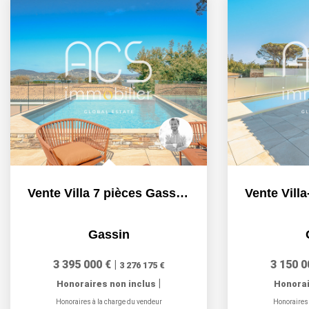
Vente Villa 7 pièces Gassin - 5 min St Tropez et plages à...
Gassin
3 395 000 €
|
3 150 0
3 276 175 €
|
Honoraires non inclus
Honorai
Honoraires à la charge du vendeur
Honoraires 