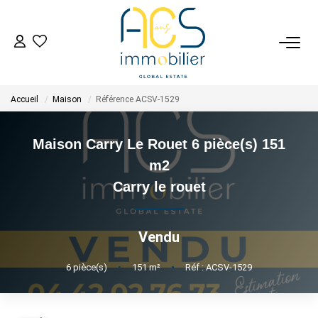
ACHETER
Accueil
Maison
Référence ACSV-1529
Tous Nos Biens En Vente
- Biens D'investissement
Maison Carry Le Rouet 6 pièce(s) 151
- Collection Réservée
m2
Déposez Votre Recherche D'achat
Carry le rouet
VENDRE
Vendu
Tous Nos Biens Vendus
6
pièce(s)
•
151
m²
•
Réf : ACSV-1529
Nos Avis Clients Certifiés - Opinion System