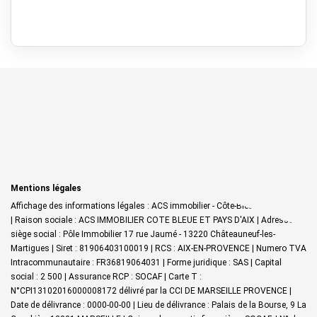
Mentions légales
Affichage des informations légales : ACS immobilier - Côte-Bleue & Pays d'Aix
| Raison sociale : ACS IMMOBILIER COTE BLEUE ET PAYS D'AIX | Adresse
siège social : Pôle Immobilier 17 rue Jaumé - 13220 Châteauneuf-les-
Martigues | Siret : 81906403100019 | RCS : AIX-EN-PROVENCE | Numero TVA
Intracommunautaire : FR36819064031 | Forme juridique : SAS | Capital
social : 2 500 | Assurance RCP : SOCAF |
Carte T :
N°CPI13102016000008172 délivré par la CCI DE MARSEILLE PROVENCE |
Date de délivrance : 0000-00-00 | Lieu de délivrance : Palais de la Bourse, 9 La