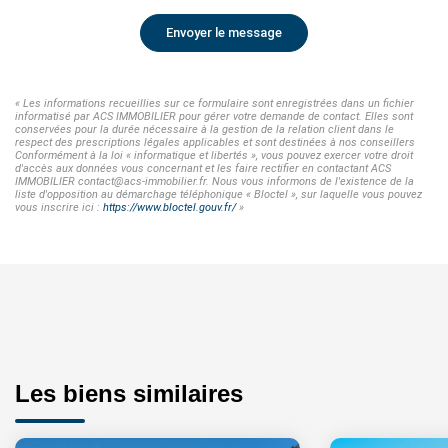
Envoyer le message
« Les informations recueillies sur ce formulaire sont enregistrées dans un fichier
informatisé par ACS IMMOBILIER pour gérer votre demande de contact. Elles sont
conservées pour la durée nécessaire à la gestion de la relation client dans le
respect des prescriptions légales applicables et sont destinées à nos conseillers
Conformément à la loi « informatique et libertés », vous pouvez exercer votre droit
d'accès aux données vous concernant et les faire rectifier en contactant ACS
IMMOBILIER contact@acs-immobilier.fr. Nous vous informons de l'existence de la
liste d'opposition au démarchage téléphonique « Bloctel », sur laquelle vous pouvez
vous inscrire ici :
https://www.bloctel.gouv.fr/
»
Les biens similaires