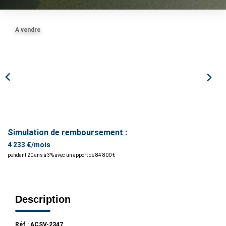
ESTIMER / EXPERTISER
A vendre
LOUER
GÉRER
NOS AGENCES
Simulation de remboursement :
CONTACT
4 233 €/mois
pendant 20 ans à 3% avec un apport de 84 800 €
Description
Réf : ACSV-2347