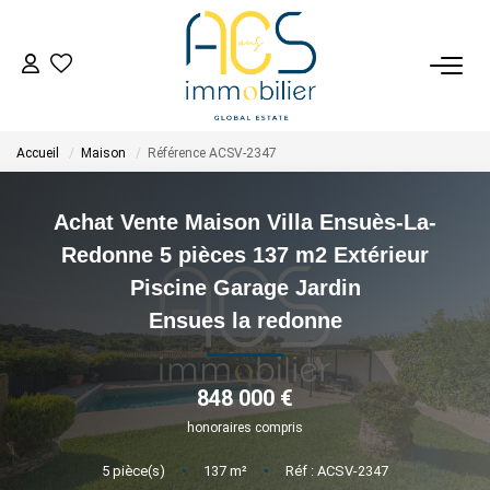
ACHETER
Accueil
Maison
Référence ACSV-2347
Tous Nos Biens En Vente
- Biens D'investissement
Achat Vente Maison Villa Ensuès-La-
- Collection Réservée
Redonne 5 pièces 137 m2 Extérieur
Déposez Votre Recherche D'achat
Piscine Garage Jardin
Ensues la redonne
VENDRE
848 000 €
Tous Nos Biens Vendus
honoraires compris
Nos Avis Clients Certifiés - Opinion System
5
pièce(s)
•
137
m²
•
Réf : ACSV-2347