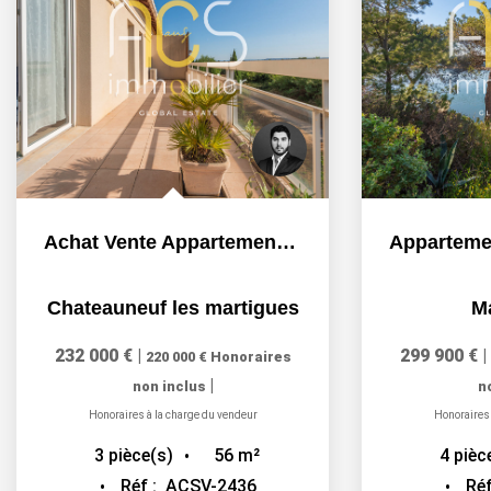
Achat Vente Appartement Chateauneuf Les Martigues 3...
Chateauneuf les martigues
M
232 000 €
|
299 900 €
|
220 000 €
Honoraires
|
non inclus
n
Honoraires à la charge du vendeur
Honoraires 
56
m²
3
pièce(s)
4
pièc
Réf :
ACSV-2436
Réf