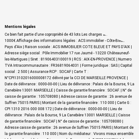
Mentions légales
Ce bien fait partie d'une copropriété de 43 lots.Les charges annuelles sont de
1000€.
Affichage des informations légales : ACS immobilier - Côte-Bleue &
Pays d'Aix | Raison sociale : ACS IMMOBILIER COTE BLEUE ET PAYS D'AIX |
Adresse siège social : Pôle Immobilier 17 rue Jaumé - 13220 Châteauneuf-
les-Martigues | Siret : 81906403100019 | RCS : AIX-EN-PROVENCE | Numero
TVA Intracommunautaire : FR36819064031 | Forme juridique : SAS | Capital
social : 2 500 | Assurance RCP : SOCAF |
Carte T :
N°CPI13102016000008172 délivré par la CCI DE MARSEILLE PROVENCE |
Date de délivrance : 0000-00-00 | Lieu de délivrance : Palais de la Bourse, 9 La
Canebière 13001 MARSEILLE | Caisse de garantie financière : SOCAF. | N° de
caisse de garantie : 105708080 | Adresse caisse de garantie : 26 avenue de
Suffren 75015 PARIS | Montant de la garantie financière : 110 000 | Carte G :
CPI 1310 2016 000 008 172 | Date de délivrance : 0000-00-00 | Lieu de
délivrance : Palais de la Bourse, 9 La Canebière 13001 MARSEILLE | Caisse
de garantie financière : SOCAF | N° de caisse de garantie : 105708080 |
Adresse caisse de garantie : 26 avenue de Suffren 75015 PARIS | Montant de
la garantie financière : 110 000 | Nom du médiateur : Vivons mieux ensemble