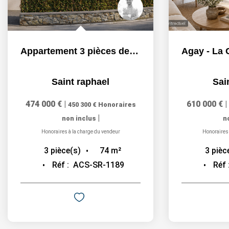
Appartement 3 pièces de 74m2 haut de gamme - Saint-Raphaël
Saint raphael
Sai
474 000 €
|
610 000 €
|
450 300 €
Honoraires
|
non inclus
n
Honoraires à la charge du vendeur
Honoraires 
74
m²
3
pièce(s)
3
pièc
Réf :
ACS-SR-1189
Réf 