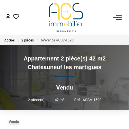
ACHETER
Accueil
2 pièces
Référence ACSV-1590
Tous Nos Biens En Vente
- Biens D'investissement
Appartement 2 pièce(s) 42 m2
- Collection Réservée
Chateauneuf les martigues
Déposez Votre Recherche D'achat
Vendu
VENDRE
2
pièce(s)
•
42
m²
•
Réf : ACSV-1590
Tous Nos Biens Vendus
Nos Avis Clients Certifiés - Opinion System
Vendu