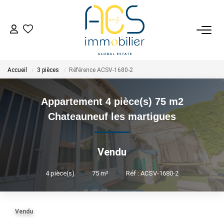
ACHETER
Accueil
3 pièces
Référence ACSV-1680-2
Tous Nos Biens En Vente
- Biens D'investissement
Appartement 4 pièce(s) 75 m2
- Collection Réservée
Chateauneuf les martigues
Déposez Votre Recherche D'achat
Vendu
VENDRE
4
pièce(s)
•
75
m²
•
Réf : ACSV-1680-2
Tous Nos Biens Vendus
Nos Avis Clients Certifiés - Opinion System
Vendu