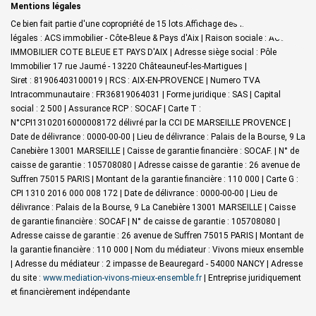
Mentions légales
Ce bien fait partie d'une copropriété de 15 lots.Affichage des informations
légales : ACS immobilier - Côte-Bleue & Pays d'Aix | Raison sociale : ACS
IMMOBILIER COTE BLEUE ET PAYS D'AIX | Adresse siège social : Pôle
Immobilier 17 rue Jaumé - 13220 Châteauneuf-les-Martigues |
Siret : 81906403100019 | RCS : AIX-EN-PROVENCE | Numero TVA
Intracommunautaire : FR36819064031 | Forme juridique : SAS | Capital
social : 2 500 | Assurance RCP : SOCAF |
Carte T :
N°CPI13102016000008172 délivré par la CCI DE MARSEILLE PROVENCE |
Date de délivrance : 0000-00-00 | Lieu de délivrance : Palais de la Bourse, 9 La
Canebière 13001 MARSEILLE | Caisse de garantie financière : SOCAF. | N° de
caisse de garantie : 105708080 | Adresse caisse de garantie : 26 avenue de
Suffren 75015 PARIS | Montant de la garantie financière : 110 000 | Carte G :
CPI 1310 2016 000 008 172 | Date de délivrance : 0000-00-00 | Lieu de
délivrance : Palais de la Bourse, 9 La Canebière 13001 MARSEILLE | Caisse
de garantie financière : SOCAF | N° de caisse de garantie : 105708080 |
Adresse caisse de garantie : 26 avenue de Suffren 75015 PARIS | Montant de
la garantie financière : 110 000 | Nom du médiateur : Vivons mieux ensemble
| Adresse du médiateur : 2 impasse de Beauregard - 54000 NANCY | Adresse
du site :
www.mediation-vivons-mieux-ensemble.fr
|
Entreprise juridiquement
et financièrement indépendante