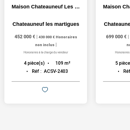
Maison Chateauneuf Les Martigues 4 pièce(s) 108.89 m2...
Chateauneuf les martigues
Chateaune
452 000 €
|
699 000 €
|
430 000 €
Honoraires
|
non inclus
n
Honoraires à la charge du vendeur
Honoraires 
109
m²
4
pièce(s)
5
pièce
Réf :
ACSV-2403
Réf