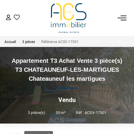
ACHETER
Accueil
3 pièces
Référence ACSV-17501
Tous Nos Biens En Vente
- Biens D'investissement
Appartement T3 Achat Vente 3 pièce(s)
- Collection Réservée
T3 CHATEAUNEUF-LES-MARTIGUES
Déposez Votre Recherche D'achat
Chateauneuf les martigues
VENDRE
Vendu
Tous Nos Biens Vendus
3
pièce(s)
•
55
m²
•
Réf : ACSV-17501
Nos Avis Clients Certifiés - Opinion System