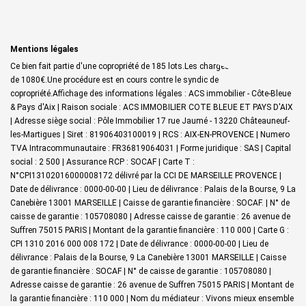
Mentions légales
Ce bien fait partie d'une copropriété de 185 lots.Les charges annuelles sont
de 1080€.
Une procédure est en cours contre le syndic de
copropriété.
Affichage des informations légales : ACS immobilier - Côte-Bleue
& Pays d'Aix | Raison sociale : ACS IMMOBILIER COTE BLEUE ET PAYS D'AIX
| Adresse siège social : Pôle Immobilier 17 rue Jaumé - 13220 Châteauneuf-
les-Martigues | Siret : 81906403100019 | RCS : AIX-EN-PROVENCE | Numero
TVA Intracommunautaire : FR36819064031 | Forme juridique : SAS | Capital
social : 2 500 | Assurance RCP : SOCAF |
Carte T :
N°CPI13102016000008172 délivré par la CCI DE MARSEILLE PROVENCE |
Date de délivrance : 0000-00-00 | Lieu de délivrance : Palais de la Bourse, 9 La
Canebière 13001 MARSEILLE | Caisse de garantie financière : SOCAF. | N° de
caisse de garantie : 105708080 | Adresse caisse de garantie : 26 avenue de
Suffren 75015 PARIS | Montant de la garantie financière : 110 000 | Carte G :
CPI 1310 2016 000 008 172 | Date de délivrance : 0000-00-00 | Lieu de
délivrance : Palais de la Bourse, 9 La Canebière 13001 MARSEILLE | Caisse
de garantie financière : SOCAF | N° de caisse de garantie : 105708080 |
Adresse caisse de garantie : 26 avenue de Suffren 75015 PARIS | Montant de
la garantie financière : 110 000 | Nom du médiateur : Vivons mieux ensemble