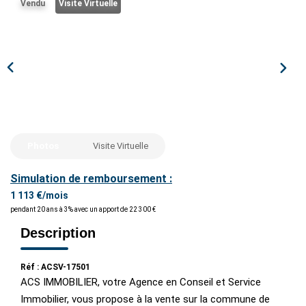
Vendu
Visite Virtuelle
ESTIMER / EXPERTISER
LOUER
GÉRER
NOS AGENCES
Photos
Visite Virtuelle
Simulation de remboursement :
CONTACT
1 113 €/mois
pendant 20 ans à 3% avec un apport de 22 300 €
Description
Réf : ACSV-17501
ACS IMMOBILIER, votre Agence en Conseil et Service
Immobilier, vous propose à la vente sur la commune de