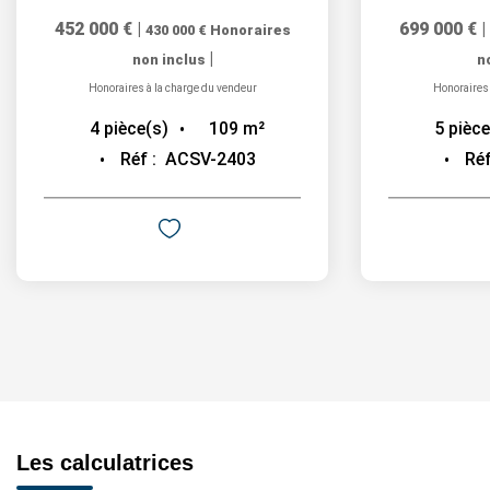
452 000 €
|
699 000 €
|
430 000 €
Honoraires
|
non inclus
n
Honoraires à la charge du vendeur
Honoraires 
109
m²
4
pièce(s)
5
pièce
Réf :
ACSV-2403
Réf
Les calculatrices