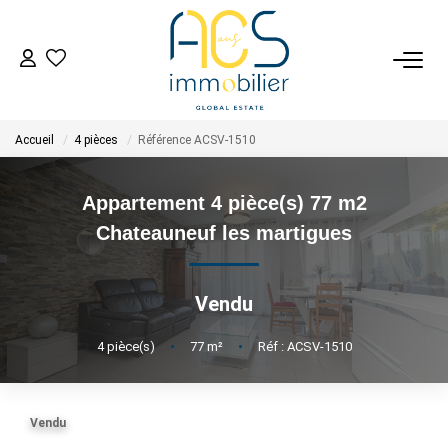
ACHETER
Accueil
4 pièces
Référence ACSV-1510
Tous Nos Biens En Vente
- Biens D'investissement
Appartement 4 pièce(s) 77 m2
- Collection Réservée
Chateauneuf les martigues
Déposez Votre Recherche D'achat
Vendu
VENDRE
4
pièce(s)
•
77
m²
•
Réf : ACSV-1510
Tous Nos Biens Vendus
Nos Avis Clients Certifiés - Opinion System
Vendu