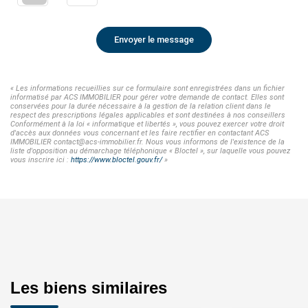
Envoyer le message
« Les informations recueillies sur ce formulaire sont enregistrées dans un fichier
informatisé par ACS IMMOBILIER pour gérer votre demande de contact. Elles sont
conservées pour la durée nécessaire à la gestion de la relation client dans le
respect des prescriptions légales applicables et sont destinées à nos conseillers
Conformément à la loi « informatique et libertés », vous pouvez exercer votre droit
d'accès aux données vous concernant et les faire rectifier en contactant ACS
IMMOBILIER contact@acs-immobilier.fr. Nous vous informons de l'existence de la
liste d'opposition au démarchage téléphonique « Bloctel », sur laquelle vous pouvez
vous inscrire ici :
https://www.bloctel.gouv.fr/
»
Les biens similaires