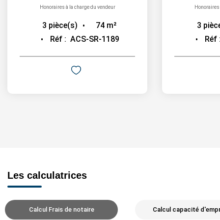
Honoraires à la charge du vendeur
Honoraires 
74
m²
3
pièce(s)
3
pièc
Réf :
ACS-SR-1189
Réf 
Les calculatrices
Calcul Frais de notaire
Calcul capacité d'emp