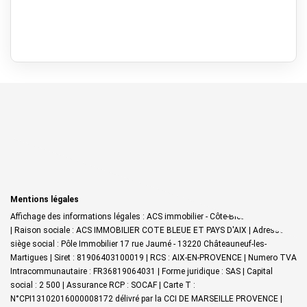
Mentions légales
Affichage des informations légales : ACS immobilier - Côte-Bleue & Pays d'Aix
| Raison sociale : ACS IMMOBILIER COTE BLEUE ET PAYS D'AIX | Adresse
siège social : Pôle Immobilier 17 rue Jaumé - 13220 Châteauneuf-les-
Martigues | Siret : 81906403100019 | RCS : AIX-EN-PROVENCE | Numero TVA
Intracommunautaire : FR36819064031 | Forme juridique : SAS | Capital
social : 2 500 | Assurance RCP : SOCAF |
Carte T :
N°CPI13102016000008172 délivré par la CCI DE MARSEILLE PROVENCE |