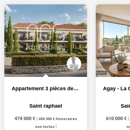
Appartement 3 pièces de 74m2 haut de gamme - Saint-Raphaël
Saint raphael
Sai
474 000 €
|
610 000 €
|
450 300 €
Honoraires
|
non inclus
n