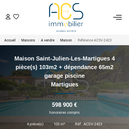
ACHETER
Accueil
Maisons
A vendre
Maison
Référence ACSV-2423
Tous Nos Biens En Vente
- Biens D'investissement
Maison Saint-Julien-Les-Martigues 4
- Collection Réservée
pièce(s) 103m2 + dépendance 65m2
Déposez Votre Recherche D'achat
garage piscine
Martigues
VENDRE
598 900 €
Tous Nos Biens Vendus
honoraires compris
Nos Avis Clients Certifiés - Opinion System
4
pièce(s)
•
103
m²
•
Réf : ACSV-2423