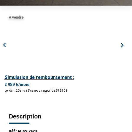
ESTIMER / EXPERTISER
A vendre
LOUER
GÉRER
NOS AGENCES
Simulation de remboursement :
CONTACT
2 989 €/mois
pendant 20 ans à 3% avec un apport de 59 890 €
Description
Réf : ACSV-2423