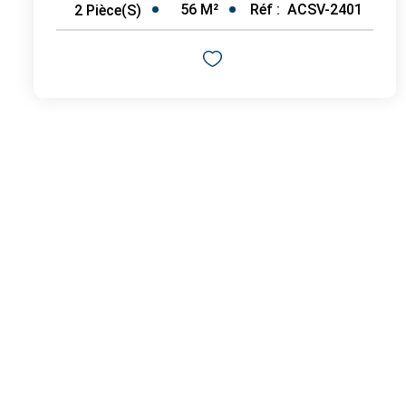
56
M²
Réf :
ACSV-2401
2
Pièce(s)