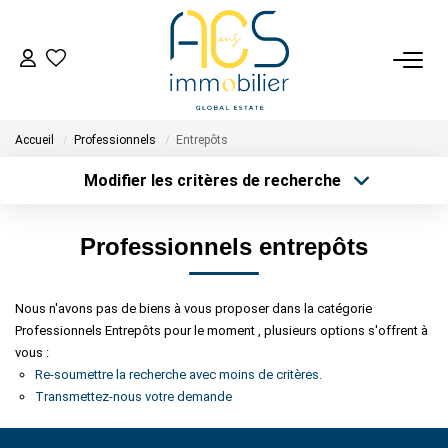
ACHETER
Accueil
Professionnels
Entrepôts
Tous Nos Biens En Vente
Modifier les critères de recherche
- Biens D'investissement
Type de transaction
Localisation
- Collection Réservée
Acheter
Localisation
Professionnels entrepôts
Type de bien
Déposez Votre Recherche D'achat
Sélectionnez...
Surface min
Nous n'avons pas de biens à vous proposer dans la catégorie
Plus de critères
Budget max
VENDRE
Professionnels Entrepôts pour le moment , plusieurs options s'offrent à
vous :
Créer une alerte
Tous Nos Biens Vendus
Re-soumettre la recherche avec moins de critères.
Transmettez-nous votre demande
Nos Avis Clients Certifiés - Opinion System