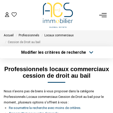
ACHETER
Accueil
Professionnels
Locaux commerciaux
Tous Nos Biens En Vente
Cession de Droit au bail
- Biens D'investissement
Modifier les critères de recherche
- Collection Réservée
Type de transaction
Localisation
Acheter
Localisation
Déposez Votre Recherche D'achat
Professionnels locaux commerciaux
Type de bien
Sélectionnez...
Surface min
cession de droit au bail
VENDRE
Plus de critères
Budget max
Nous n'avons pas de biens à vous proposer dans la catégorie
Tous Nos Biens Vendus
Professionnels Locaux commerciaux Cession de Droit au bail pour le
Créer une alerte
Nos Avis Clients Certifiés - Opinion System
moment , plusieurs options s'offrent à vous :
Re-soumettre la recherche avec moins de critères.