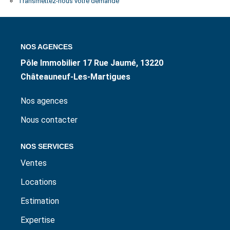
Transmettez-nous votre demande
ESTIMER / EXPERTISER
LOUER
NOS AGENCES
Pôle Immobilier 17 Rue Jaumé, 13220
GÉRER
Châteauneuf-Les-Martigues
Nos agences
NOS AGENCES
Nous contacter
CONTACT
NOS SERVICES
Ventes
Locations
Estimation
Expertise