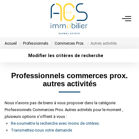
ACHETER
Accueil
Professionnels
Commerces Prox.
Autres activités
Tous Nos Biens En Vente
Modifier les critères de recherche
- Biens D'investissement
Type de transaction
Localisation
- Collection Réservée
Acheter
Localisation
Professionnels commerces prox.
Type de bien
Déposez Votre Recherche D'achat
Sélectionnez...
Surface min
autres activités
Plus de critères
Budget max
VENDRE
Nous n'avons pas de biens à vous proposer dans la catégorie
Professionnels Commerces Prox. Autres activités pour le moment ,
Créer une alerte
Tous Nos Biens Vendus
plusieurs options s'offrent à vous :
Nos Avis Clients Certifiés - Opinion System
Re-soumettre la recherche avec moins de critères.
Transmettez-nous votre demande