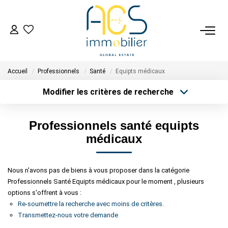
ACHETER
Accueil
Professionnels
Santé
Equipts médicaux
Tous Nos Biens En Vente
Modifier les critères de recherche
- Biens D'investissement
Type de transaction
Localisation
- Collection Réservée
Acheter
Localisation
Professionnels santé equipts
Type de bien
Déposez Votre Recherche D'achat
Sélectionnez...
Surface min
médicaux
Plus de critères
Budget max
VENDRE
Nous n'avons pas de biens à vous proposer dans la catégorie
Professionnels Santé Equipts médicaux pour le moment , plusieurs
Créer une alerte
Tous Nos Biens Vendus
options s'offrent à vous :
Nos Avis Clients Certifiés - Opinion System
Re-soumettre la recherche avec moins de critères.
Transmettez-nous votre demande