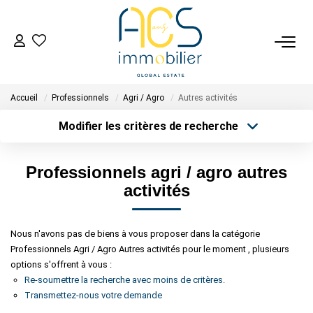
ACHETER
Accueil
Professionnels
Agri / Agro
Autres activités
Tous Nos Biens En Vente
Modifier les critères de recherche
- Biens D'investissement
Type de transaction
Localisation
- Collection Réservée
Acheter
Localisation
Professionnels agri / agro autres
Type de bien
Déposez Votre Recherche D'achat
Sélectionnez...
Surface min
activités
Plus de critères
Budget max
VENDRE
Nous n'avons pas de biens à vous proposer dans la catégorie
Professionnels Agri / Agro Autres activités pour le moment , plusieurs
Créer une alerte
Tous Nos Biens Vendus
options s'offrent à vous :
Nos Avis Clients Certifiés - Opinion System
Re-soumettre la recherche avec moins de critères.
Transmettez-nous votre demande