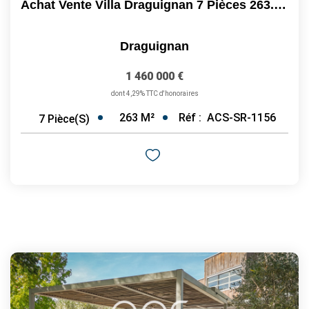
Achat Vente Villa Draguignan 7 Pièces 263.20 M2 Extérieur...
Draguignan
1 460 000 €
dont 4,29% TTC d'honoraires
263
M²
Réf :
ACS-SR-1156
7
Pièce(s)