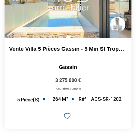
Vente Villa 5 Pièces Gassin - 5 Min St Tropez Et Plages À...
Gassin
3 275 000 €
honoraires compris
264
M²
Réf :
ACS-SR-1202
5
Pièce(s)