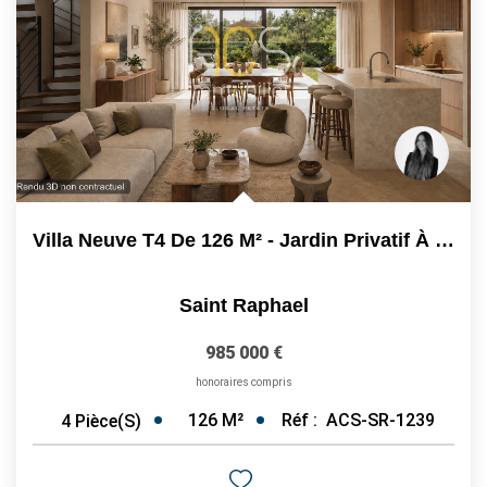
ESTIMER / EXPERTISER
LOUER
GÉRER
NOS AGENCES
Villa Neuve T4 De 126 M² - Jardin Privatif À Saint-Raphaël...
CONTACT
Saint Raphael
985 000 €
honoraires compris
126
M²
Réf :
ACS-SR-1239
4
Pièce(s)