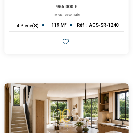
965 000 €
honoraires compris
119
M²
Réf :
ACS-SR-1240
4
Pièce(s)