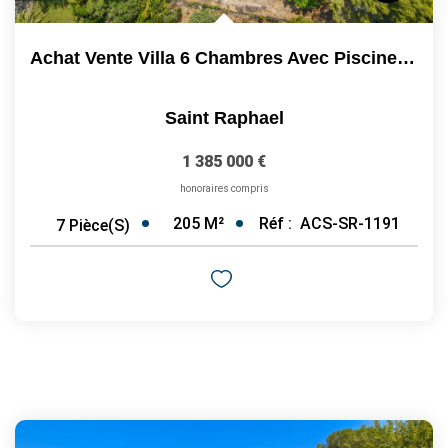
Achat Vente Villa 6 Chambres Avec Piscine À Débordement -...
Saint Raphael
1 385 000 €
honoraires compris
205
M²
Réf :
ACS-SR-1191
7
Pièce(s)