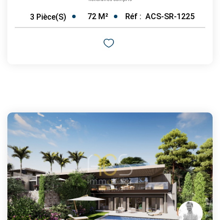
72
M²
Réf :
ACS-SR-1225
3
Pièce(s)