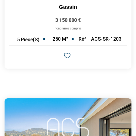
Gassin
3 150 000 €
honoraires compris
250
M²
Réf :
ACS-SR-1203
5
Pièce(s)