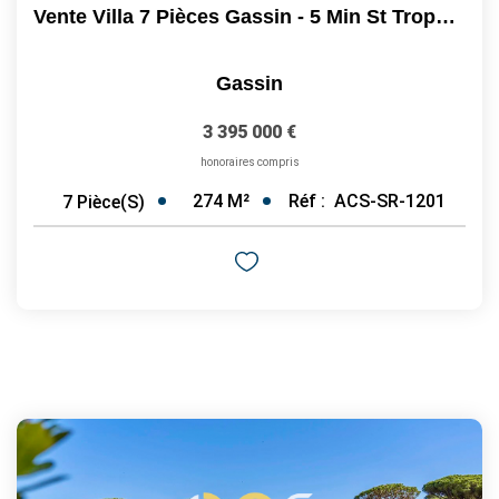
Vente Villa 7 Pièces Gassin - 5 Min St Tropez Et Plages À...
Gassin
3 395 000 €
honoraires compris
274
M²
Réf :
ACS-SR-1201
7
Pièce(s)