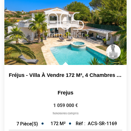
Fréjus - Villa À Vendre 172 M², 4 Chambres Avec Piscine &...
Frejus
1 059 000 €
honoraires compris
172
M²
Réf :
ACS-SR-1169
7
Pièce(s)