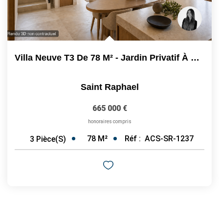
Villa Neuve T3 De 78 M² - Jardin Privatif À Saint-Raphaël -...
Saint Raphael
665 000 €
honoraires compris
78
M²
Réf :
ACS-SR-1237
3
Pièce(s)