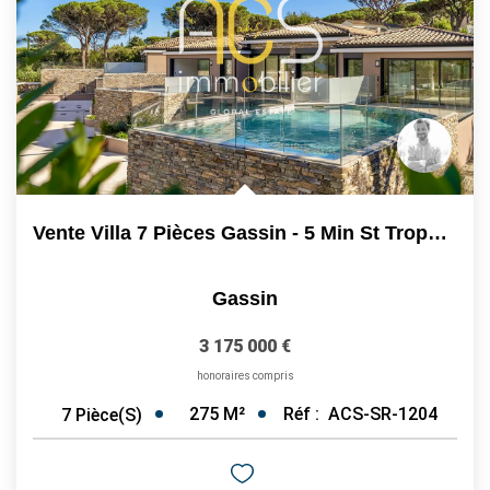
Vente Villa 7 Pièces Gassin - 5 Min St Tropez Et Plages À...
Gassin
3 175 000 €
honoraires compris
275
M²
Réf :
ACS-SR-1204
7
Pièce(s)