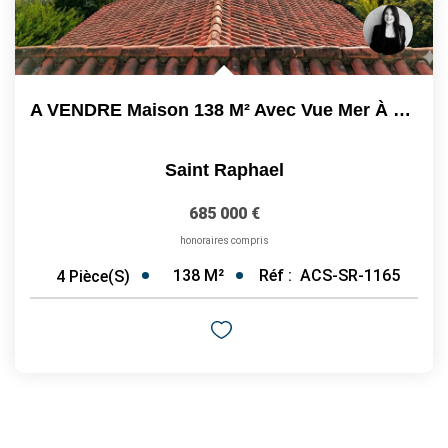
A VENDRE Maison 138 M² Avec Vue Mer À Saint-Raphaël...
Saint Raphael
685 000 €
honoraires compris
138
M²
Réf :
ACS-SR-1165
4
Pièce(s)