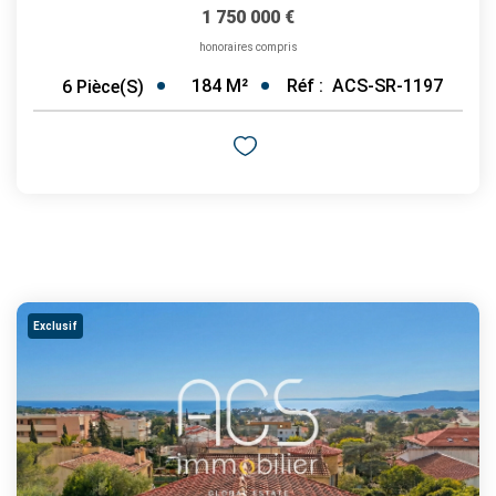
1 750 000 €
honoraires compris
184
M²
Réf :
ACS-SR-1197
6
Pièce(s)
Exclusif