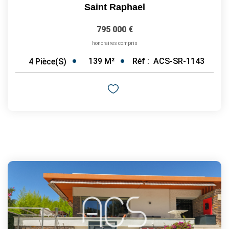
Saint Raphael
795 000 €
honoraires compris
139
M²
Réf :
ACS-SR-1143
4
Pièce(s)