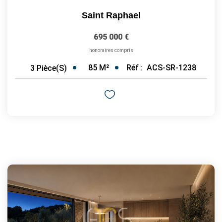
Saint Raphael
695 000 €
honoraires compris
85
M²
Réf :
ACS-SR-1238
3
Pièce(s)