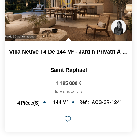
Villa Neuve T4 De 144 M² - Jardin Privatif À Saint-Raphaël...
Saint Raphael
1 195 000 €
honoraires compris
144
M²
Réf :
ACS-SR-1241
4
Pièce(s)