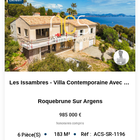
Exclusif
Les Issambres - Villa Contemporaine Avec Vue Mer...
Roquebrune Sur Argens
985 000 €
honoraires compris
183
M²
Réf :
ACS-SR-1196
6
Pièce(s)