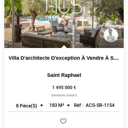
Villa D'architecte D'exception À Vendre À Saint-Raphaël -...
Saint Raphael
1 495 000 €
honoraires compris
183
M²
Réf :
ACS-SR-1154
8
Pièce(s)