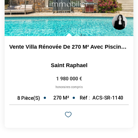
Vente Villa Rénovée De 270 M² Avec Piscine Et Jardin...
Saint Raphael
1 980 000 €
honoraires compris
270
M²
Réf :
ACS-SR-1140
8
Pièce(s)