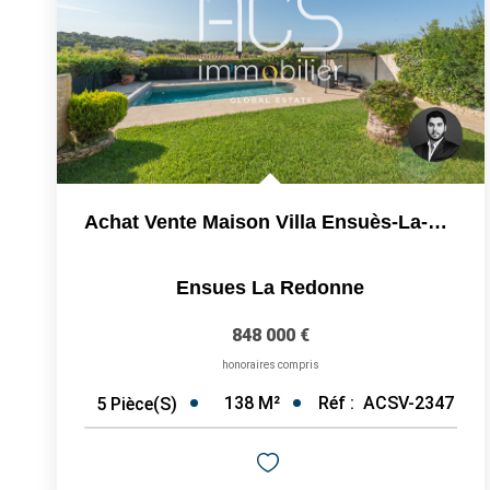
Achat Vente Maison Villa Ensuès-La-Redonne 5 Pièces 137 M2...
Ensues La Redonne
848 000 €
honoraires compris
138
M²
Réf :
ACSV-2347
5
Pièce(s)