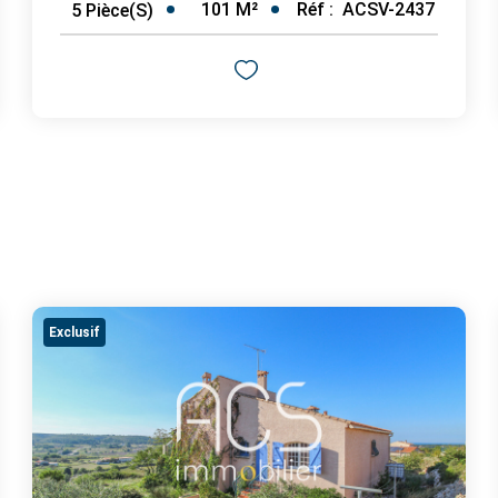
101
M²
Réf :
ACSV-2437
5
Pièce(s)
Exclusif