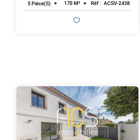
170
M²
Réf :
ACSV-2438
5
Pièce(s)