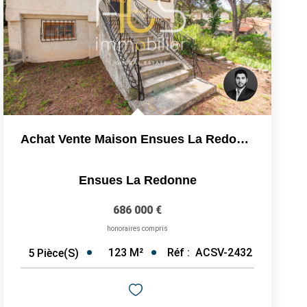
Achat Vente Maison Ensues La Redonne 5pièces 123m2 Avec...
Ensues La Redonne
686 000 €
honoraires compris
123
M²
Réf :
ACSV-2432
5
Pièce(s)