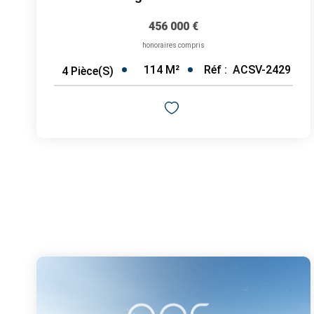
456 000 €
honoraires compris
114
M²
Réf :
ACSV-2429
4
Pièce(s)