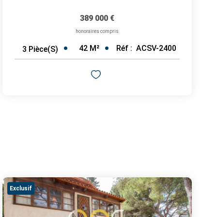
389 000 €
honoraires compris
42
M²
Réf :
ACSV-2400
3
Pièce(s)
Exclusif