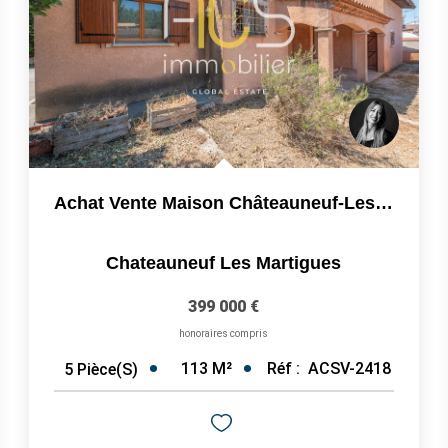
Achat Vente Maison Châteauneuf-Les-Martigues 5 Pièces...
Chateauneuf Les Martigues
399 000 €
honoraires compris
113
M²
Réf :
ACSV-2418
5
Pièce(s)