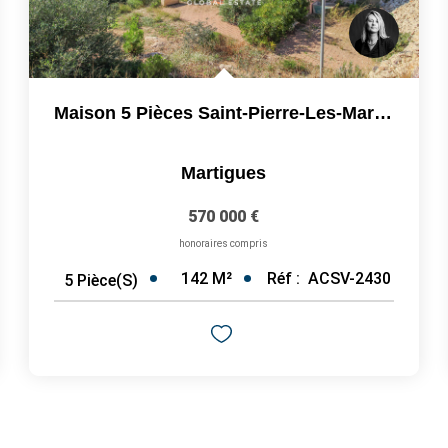
Maison 5 Pièces Saint-Pierre-Les-Martigues 142m2 Sur 2865m2...
Martigues
570 000 €
honoraires compris
142
M²
Réf :
ACSV-2430
5
Pièce(s)