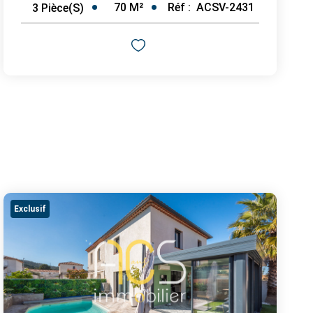
70
M²
Réf :
ACSV-2431
3
Pièce(s)
Exclusif