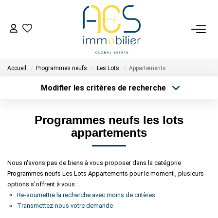
ACHETER
Accueil
Programmes neufs
Les Lots
Appartements
Tous Nos Biens En Vente
Modifier les critères de recherche
- Biens D'investissement
Type de transaction
Localisation
- Collection Réservée
Acheter
Localisation
Programmes neufs les lots
Type de bien
Déposez Votre Recherche D'achat
Sélectionnez...
Surface min
appartements
Plus de critères
Budget max
VENDRE
Nous n'avons pas de biens à vous proposer dans la catégorie
Programmes neufs Les Lots Appartements pour le moment , plusieurs
Créer une alerte
Tous Nos Biens Vendus
options s'offrent à vous :
Nos Avis Clients Certifiés - Opinion System
Re-soumettre la recherche avec moins de critères.
Transmettez-nous votre demande