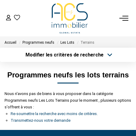
ACHETER
Accueil
Programmes neufs
Les Lots
Terrains
Tous Nos Biens En Vente
Modifier les critères de recherche
- Biens D'investissement
Type de transaction
Localisation
- Collection Réservée
Acheter
Localisation
Programmes neufs les lots terrains
Type de bien
Déposez Votre Recherche D'achat
Sélectionnez...
Surface min
Nous n'avons pas de biens à vous proposer dans la catégorie
Plus de critères
Budget max
VENDRE
Programmes neufs Les Lots Terrains pour le moment , plusieurs options
s'offrent à vous :
Créer une alerte
Tous Nos Biens Vendus
Re-soumettre la recherche avec moins de critères.
Transmettez-nous votre demande
Nos Avis Clients Certifiés - Opinion System