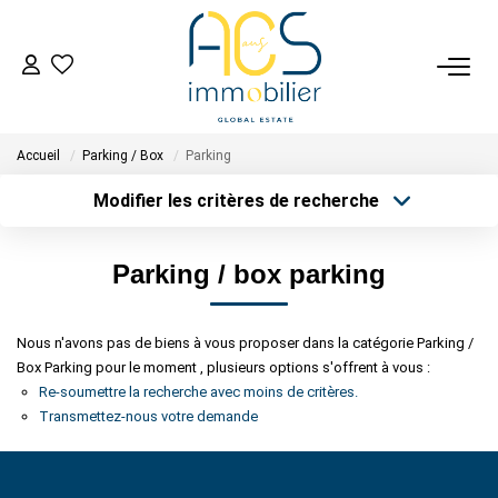
ACHETER
Accueil
Parking / Box
Parking
Tous Nos Biens En Vente
Modifier les critères de recherche
- Biens D'investissement
Type de transaction
Localisation
- Collection Réservée
Acheter
Localisation
Parking / box parking
Type de bien
Déposez Votre Recherche D'achat
Sélectionnez...
Surface min
Nous n'avons pas de biens à vous proposer dans la catégorie Parking /
Plus de critères
Budget max
VENDRE
Box Parking pour le moment , plusieurs options s'offrent à vous :
Re-soumettre la recherche avec moins de critères.
Créer une alerte
Tous Nos Biens Vendus
Transmettez-nous votre demande
Nos Avis Clients Certifiés - Opinion System