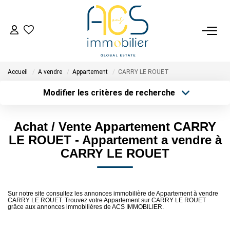
ACHETER
Accueil
A vendre
Appartement
CARRY LE ROUET
Tous Nos Biens En Vente
Modifier les critères de recherche
- Biens D'investissement
Type de transaction
Localisation
- Collection Réservée
Acheter
Localisation
Achat / Vente Appartement CARRY
Type de bien
Déposez Votre Recherche D'achat
Sélectionnez...
Surface min
LE ROUET - Appartement a vendre à
CARRY LE ROUET
Plus de critères
Budget max
VENDRE
Créer une alerte
Tous Nos Biens Vendus
Sur notre site consultez les annonces immobilière de Appartement à vendre
CARRY LE ROUET. Trouvez votre Appartement sur CARRY LE ROUET
Nos Avis Clients Certifiés - Opinion System
grâce aux annonces immobilières de ACS IMMOBILIER.