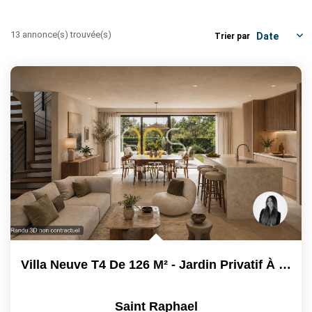
ESTIMER / EXPERTISER
13 annonce(s) trouvée(s)
Trier par
LOUER
GÉRER
NOS AGENCES
CONTACT
Villa Neuve T4 De 126 M² - Jardin Privatif À Saint-Raphaël...
Saint Raphael