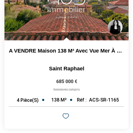
A VENDRE Maison 138 M² Avec Vue Mer À Saint-Raphaël...
Saint Raphael
685 000 €
honoraires compris
138
M²
Réf :
ACS-SR-1165
4
Pièce(s)