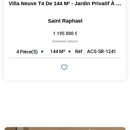
Villa Neuve T4 De 144 M² - Jardin Privatif À Saint-Raphaël...
Saint Raphael
1 195 000 €
honoraires compris
144
M²
Réf :
ACS-SR-1241
4
Pièce(s)