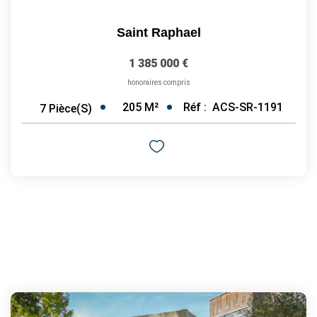
Saint Raphael
1 385 000 €
honoraires compris
205
M²
Réf :
ACS-SR-1191
7
Pièce(s)