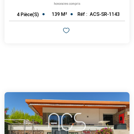
honoraires compris
139
M²
Réf :
ACS-SR-1143
4
Pièce(s)