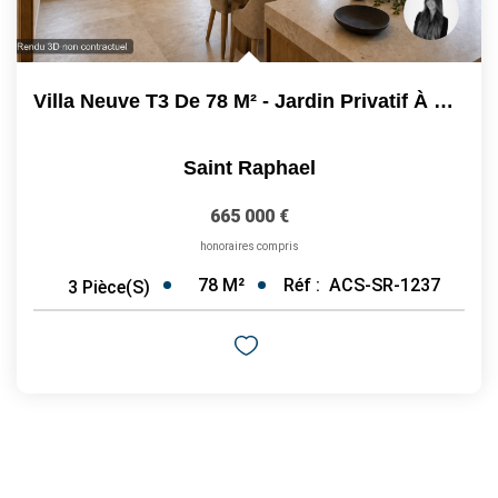
Villa Neuve T3 De 78 M² - Jardin Privatif À Saint-Raphaël -...
Saint Raphael
665 000 €
honoraires compris
78
M²
Réf :
ACS-SR-1237
3
Pièce(s)