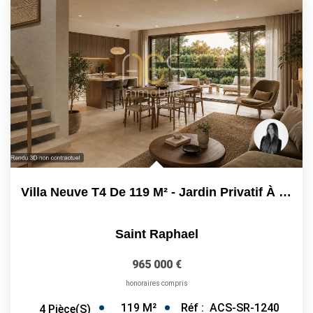
Villa Neuve T4 De 119 M² - Jardin Privatif À Saint-Raphaël...
Saint Raphael
965 000 €
honoraires compris
119
M²
Réf :
ACS-SR-1240
4
Pièce(s)