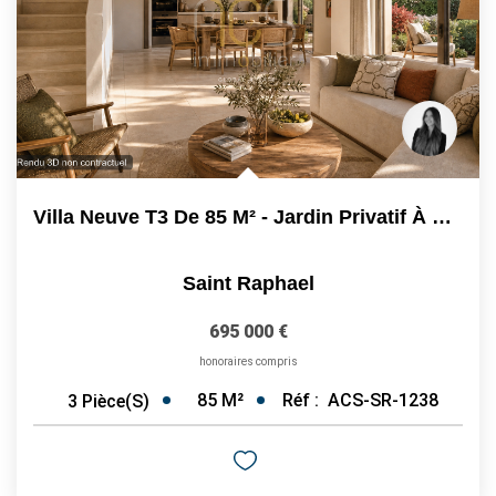
Villa Neuve T3 De 85 M² - Jardin Privatif À Saint-Raphaël -...
Saint Raphael
695 000 €
honoraires compris
85
M²
Réf :
ACS-SR-1238
3
Pièce(s)