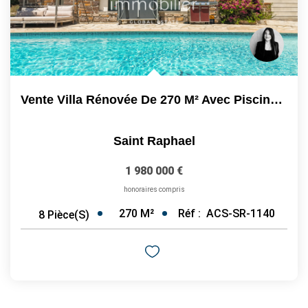
Vente Villa Rénovée De 270 M² Avec Piscine Et Jardin...
Saint Raphael
1 980 000 €
honoraires compris
270
M²
Réf :
ACS-SR-1140
8
Pièce(s)