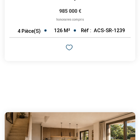
985 000 €
honoraires compris
126
M²
Réf :
ACS-SR-1239
4
Pièce(s)