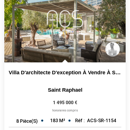
Villa D'architecte D'exception À Vendre À Saint-Raphaël -...
Saint Raphael
1 495 000 €
honoraires compris
183
M²
Réf :
ACS-SR-1154
8
Pièce(s)