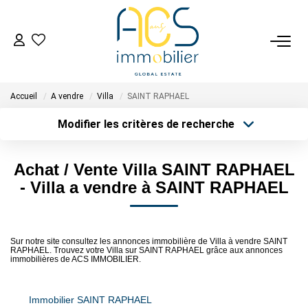
ACHETER
Accueil
A vendre
Villa
SAINT RAPHAEL
Tous Nos Biens En Vente
Modifier les critères de recherche
- Biens D'investissement
Type de transaction
Localisation
- Collection Réservée
Acheter
Localisation
Achat / Vente Villa SAINT RAPHAEL
Type de bien
Déposez Votre Recherche D'achat
Sélectionnez...
Surface min
- Villa a vendre à SAINT RAPHAEL
Plus de critères
Budget max
VENDRE
Sur notre site consultez les annonces immobilière de Villa à vendre SAINT
RAPHAEL. Trouvez votre Villa sur SAINT RAPHAEL grâce aux annonces
Créer une alerte
Tous Nos Biens Vendus
immobilières de ACS IMMOBILIER.
Nos Avis Clients Certifiés - Opinion System
Immobilier SAINT RAPHAEL