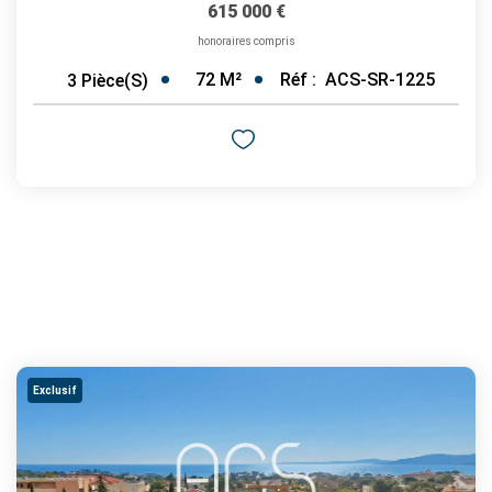
615 000 €
honoraires compris
72
M²
Réf :
ACS-SR-1225
3
Pièce(s)
Exclusif