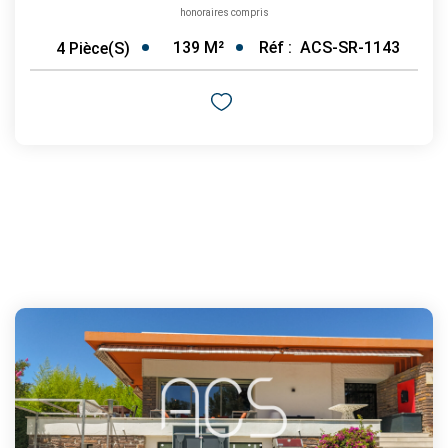
honoraires compris
139
M²
Réf :
ACS-SR-1143
4
Pièce(s)