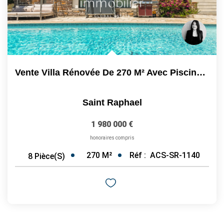
Vente Villa Rénovée De 270 M² Avec Piscine Et Jardin...
Saint Raphael
1 980 000 €
honoraires compris
270
M²
Réf :
ACS-SR-1140
8
Pièce(s)