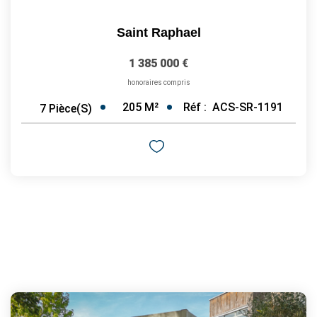
Saint Raphael
1 385 000 €
honoraires compris
205
M²
Réf :
ACS-SR-1191
7
Pièce(s)