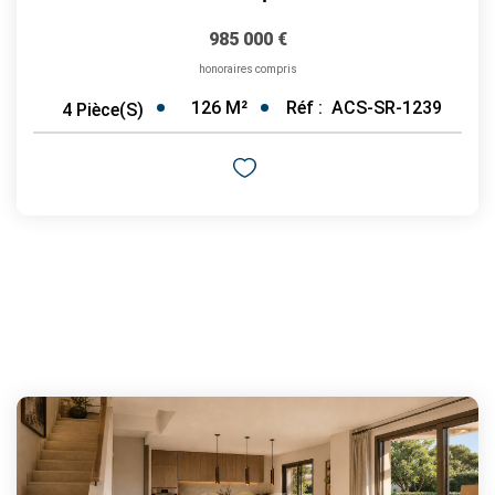
985 000 €
honoraires compris
126
M²
Réf :
ACS-SR-1239
4
Pièce(s)