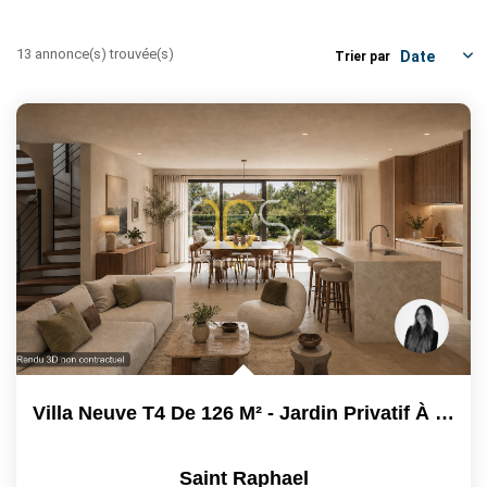
ESTIMER / EXPERTISER
13 annonce(s) trouvée(s)
Trier par
LOUER
GÉRER
NOS AGENCES
CONTACT
Villa Neuve T4 De 126 M² - Jardin Privatif À Saint-Raphaël...
Saint Raphael