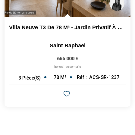
Villa Neuve T3 De 78 M² - Jardin Privatif À Saint-Raphaël -...
Saint Raphael
665 000 €
honoraires compris
78
M²
Réf :
ACS-SR-1237
3
Pièce(s)