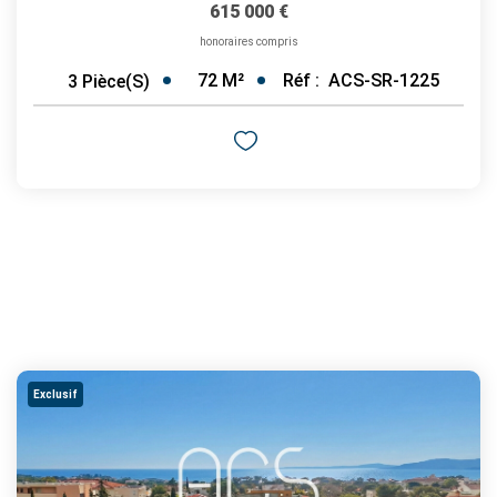
615 000 €
honoraires compris
72
M²
Réf :
ACS-SR-1225
3
Pièce(s)
Exclusif