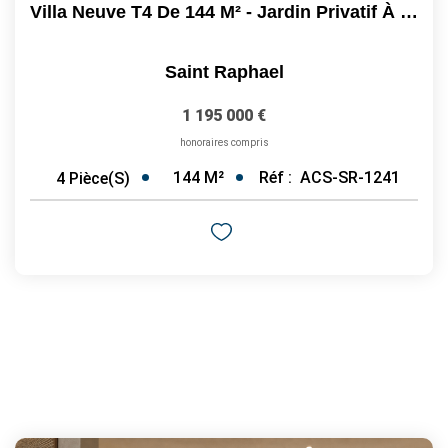
Villa Neuve T4 De 144 M² - Jardin Privatif À Saint-Raphaël...
Saint Raphael
1 195 000 €
honoraires compris
144
M²
Réf :
ACS-SR-1241
4
Pièce(s)