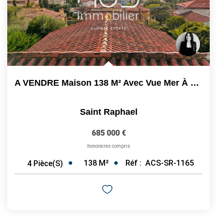
A VENDRE Maison 138 M² Avec Vue Mer À Saint-Raphaël...
Saint Raphael
685 000 €
honoraires compris
138
M²
Réf :
ACS-SR-1165
4
Pièce(s)