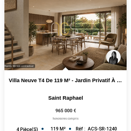
Villa Neuve T4 De 119 M² - Jardin Privatif À Saint-Raphaël...
Saint Raphael
965 000 €
honoraires compris
119
M²
Réf :
ACS-SR-1240
4
Pièce(s)