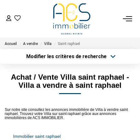
ACHETER
Accueil
A vendre
Villa
Saint raphael
Tous Nos Biens En Vente
Modifier les critères de recherche
- Biens D'investissement
Type de transaction
Localisation
- Collection Réservée
Acheter
Localisation
Achat / Vente Villa saint raphael -
Type de bien
Déposez Votre Recherche D'achat
Sélectionnez...
Surface min
Villa a vendre à saint raphael
Plus de critères
Budget max
VENDRE
Sur notre site consultez les annonces immobilière de Villa à vendre saint
raphael. Trouvez votre Villa sur saint raphael grâce aux annonces
Créer une alerte
Tous Nos Biens Vendus
immobilières de ACS IMMOBILIER.
Nos Avis Clients Certifiés - Opinion System
Immobilier saint raphael