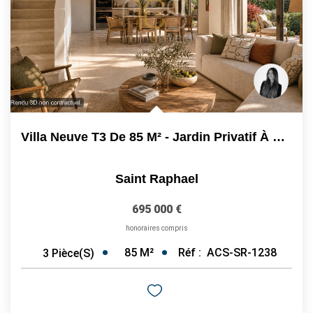
Villa Neuve T3 De 85 M² - Jardin Privatif À Saint-Raphaël -...
Saint Raphael
695 000 €
honoraires compris
85
M²
Réf :
ACS-SR-1238
3
Pièce(s)