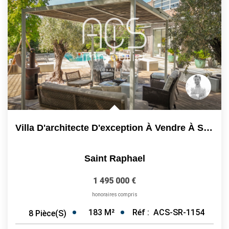
Villa D'architecte D'exception À Vendre À Saint-Raphaël -...
Saint Raphael
1 495 000 €
honoraires compris
183
M²
Réf :
ACS-SR-1154
8
Pièce(s)